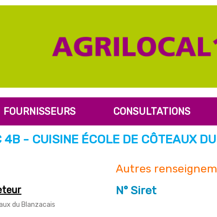
FOURNISSEURS
CONSULTATIONS
 4B - CUISINE ÉCOLE DE CÔTEAUX D
Autres renseignem
N° Siret
eteur
eaux du Blanzacais