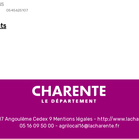
IS
0545625107
ats
917 Angoulême Cedex 9
Mentions légales
-
http://www.lacha
05 16 09 50 00 -
agrilocal16@lacharente.fr