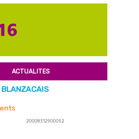
ACTUALITES
U BLANZACAIS
ents
20008312900052